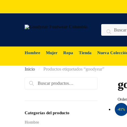
Skip
Skip
to
to
navigation
content
Buscar
Buscar
por:
Hombre
Mujer
Ropa
Tienda
Nueva Colecció
Inicio
Productos etiquetados “goodyear”
/
g
Buscar
Buscar
por:
-41%
Categorías del producto
Hombre