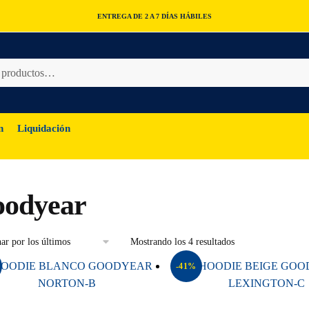
ENTREGA DE 2 A 7 DÍAS HÁBILES
n
Liquidación
oodyear
Ordenado
Mostrando los 4 resultados
por
-41%
los
últimos