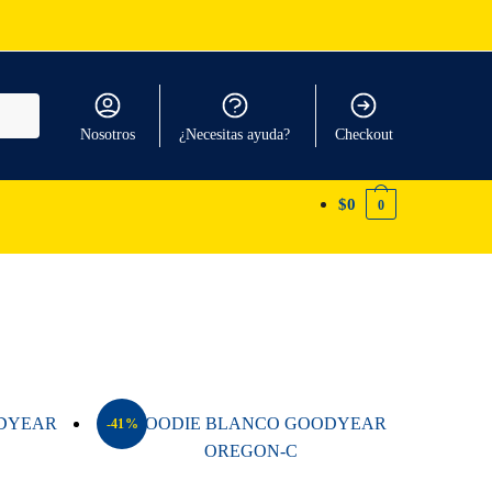
Nosotros
¿Necesitas ayuda?
Checkout
$
0
0
-41%