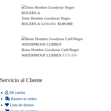
Tenis Hombre Goodyear Negro
El
El
ROGERS-A
$
299.900
$
149.900
precio
precio
original
actual
era:
es:
$299.900.
$149.900.
Botas Hombre Goodyear Café/Negro
WATERPROOF LUBBEN
$
359.900
Servicio al Cliente
Mi cuenta
Rastrea tu orden
Lista de deseos