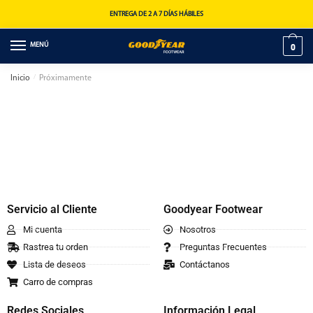
ENTREGA DE 2 A 7 DÍAS HÁBILES
MENÚ
0
Inicio
/
Próximamente
00
00
00
00
Dias
Horas
Minutos
Segundos
Servicio al Cliente
Goodyear Footwear
Mi cuenta
Nosotros
Rastrea tu orden
Preguntas Frecuentes
Lista de deseos
Contáctanos
Carro de compras
Redes Sociales
Información Legal