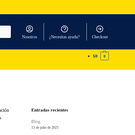
Nosotros
¿Necesitas ayuda?
Checkout
$
0
0
ación
Entradas recientes
s
Blog
15 de julio de 2021