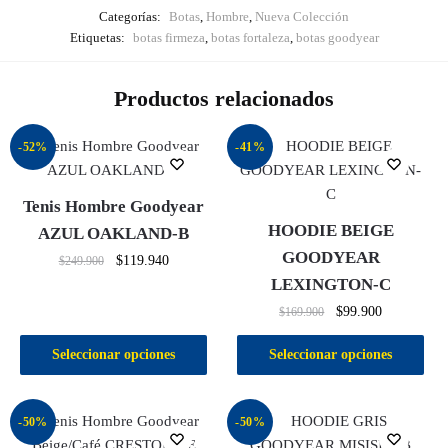
Categorías:
Botas
,
Hombre
,
Nueva Colección
Etiquetas:
botas firmeza
,
botas fortaleza
,
botas goodyear
Productos relacionados
-52%
-41%
Tenis Hombre Goodyear
HOODIE BEIGE
AZUL OAKLAND-B
GOODYEAR
$
119.940
$
249.900
LEXINGTON-C
$
99.900
$
169.900
Seleccionar opciones
Seleccionar opciones
-50%
-50%