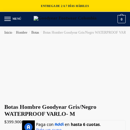
ENTREGA DE 2 A 7 DÍAS HÁBILES
MENÚ
0
Inicio
/
Hombre
/
Botas
/
Botas Hombre Goodyear Gris/Negro WATERPROOF VARL
Botas Hombre Goodyear Gris/Negro
WATERPROOF VARLO- M
$
399.900