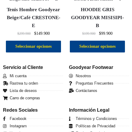
Tenis Hombre Goodyear
HOODIE GRIS
Beige/Café CRESTONE-
GOODYEAR MISISIPI-
E
B
$
149.900
$
99.900
$
299.900
$
199.900
Seleccionar opciones
Seleccionar opciones
Servicio al Cliente
Goodyear Footwear
Mi cuenta
Nosotros
Rastrea tu orden
Preguntas Frecuentes
Lista de deseos
Contáctanos
Carro de compras
Redes Sociales
Información Legal
Facebook
Términos y Condiciones
Instagram
Políticas de Privacidad