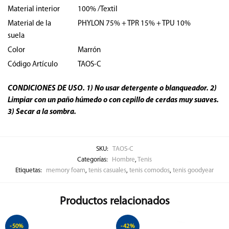
Material interior
100% /Textil
Material de la
PHYLON 75% + TPR 15% + TPU 10%
suela
Color
Marrón
Código Artículo
TAOS-C
CONDICIONES DE USO. 1) No usar detergente o blanqueador. 2)
Limpiar con un paño húmedo o con cepillo de cerdas muy suaves.
3) Secar a la sombra.
SKU:
TAOS-C
Categorías:
Hombre
,
Tenis
Etiquetas:
memory foam
,
tenis casuales
,
tenis comodos
,
tenis goodyear
Productos relacionados
-50%
-42%