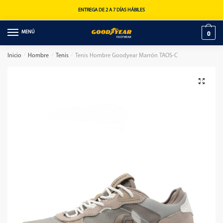
ENTREGA DE 2 A 7 DÍAS HÁBILES
MENÚ
0
Inicio
/
Hombre
/
Tenis
/
Tenis Hombre Goodyear Marrón TAOS-C