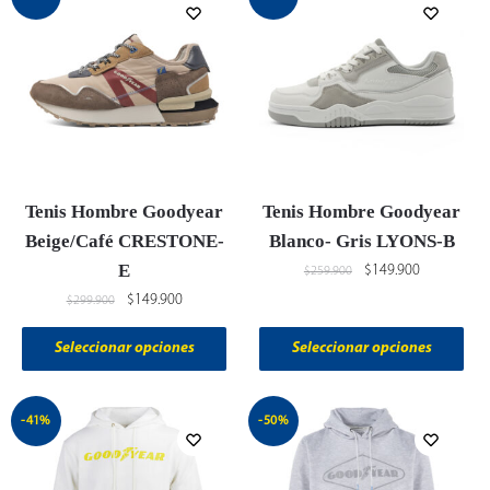
Tenis Hombre Goodyear
Tenis Hombre Goodyear
Beige/Café CRESTONE-
Blanco- Gris LYONS-B
E
$
149.900
$
259.900
$
149.900
$
299.900
Seleccionar opciones
Seleccionar opciones
-41%
-50%