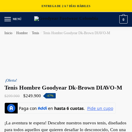
ENTREGA DE 2 A 7 DÍAS HÁBILES
MENÚ
0
Inicio
/
Hombre
/
Tenis
/
Tenis Hombre Goodyear Dk-Brown DIAVO-M
¡Oferta!
Tenis Hombre Goodyear Dk-Brown DIAVO-M
$
249.900
$
299.900
-17%
¡La aventura te espera! Descubre nuestros nuevos tenis, diseñados
para todos aquellos que quieren desafiar lo desconocido, Con una