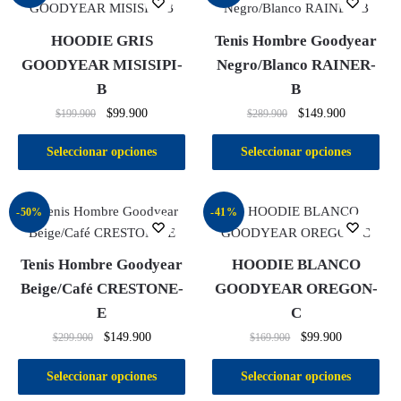
HOODIE GRIS
Tenis Hombre Goodyear
GOODYEAR MISISIPI-
Negro/Blanco RAINER-
B
B
$
99.900
$
149.900
$
199.900
$
289.900
Seleccionar opciones
Seleccionar opciones
-50%
-41%
Tenis Hombre Goodyear
HOODIE BLANCO
Beige/Café CRESTONE-
GOODYEAR OREGON-
E
C
$
149.900
$
99.900
$
299.900
$
169.900
Seleccionar opciones
Seleccionar opciones