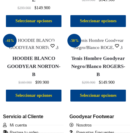
$
299.900
$
149.900
$
299.900
Seleccionar opciones
Seleccionar opciones
-41%
-50%
HOODIE BLANCO
Tenis Hombre Goodyear
GOODYEAR NORTON-
Negro/Blanco ROGERS-
B
B
$
99.900
$
149.900
$
169.900
$
299.900
Seleccionar opciones
Seleccionar opciones
Servicio al Cliente
Goodyear Footwear
Mi cuenta
Nosotros
Rastrea tu orden
Preguntas Frecuentes