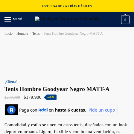
ENTREGA DE 2 A 7 DÍAS HÁBILES
MENÚ
0
Inicio
/
Hombre
/
Tenis
/
Tenis Hombre Goodyear Negro MATT-A
¡Oferta!
Tenis Hombre Goodyear Negro MATT-A
$
179.900
$
299.900
-40%
Comodidad y estilo se unen en estos tenis, diseñados con un look
deportivo urbano. Ligero, flexible y con buena ventilación, es