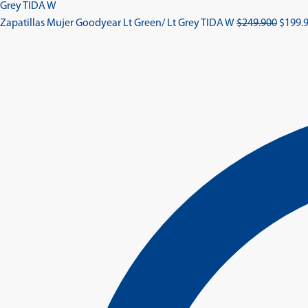
El
Zapatillas Mujer Goodyear Lt Green/ Lt Grey TIDA W
$
249.900
$
199.
precio
origin
era:
$249.9