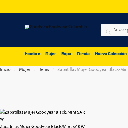
Skip
Skip
to
to
navigation
content
Buscar
Buscar
por:
Hombre
Mujer
Ropa
Tienda
Nueva Colección
Inicio
/
Mujer
/
Tenis
/
Zapatillas Mujer Goodyear Black/Mi
Zapatillas Mujer Goodyear Black/Mint SAR W