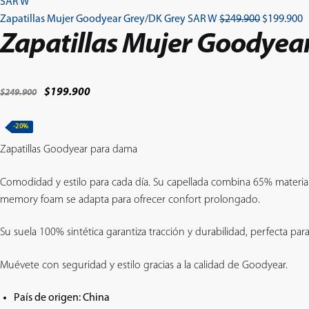
El
E
Zapatillas Mujer Goodyear Grey/DK Grey SAR W
$
249.900
$
199.900
precio
p
Zapatillas Mujer Goodyea
original
a
era:
e
$249.900.
$
El
El
$
199.900
$
249.900
precio
precio
original
actual
-20%
era:
es:
Zapatillas Goodyear para dama
$249.900.
$199.900.
Comodidad y estilo para cada día. Su capellada combina 65% material si
memory foam se adapta para ofrecer confort prolongado.
Su suela 100% sintética garantiza tracción y durabilidad, perfecta para
Muévete con seguridad y estilo gracias a la calidad de Goodyear.
País de origen: China