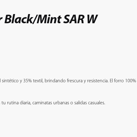
l
recio
r Black/Mint SAR W
ctual
s:
199.900.
ntético y 35% textil, brindando frescura y resistencia. El forro 100% 
 tu rutina diaria, caminatas urbanas o salidas casuales.